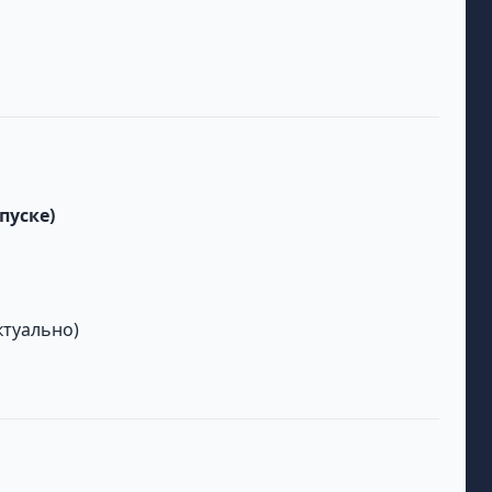
пуске)
ктуально)