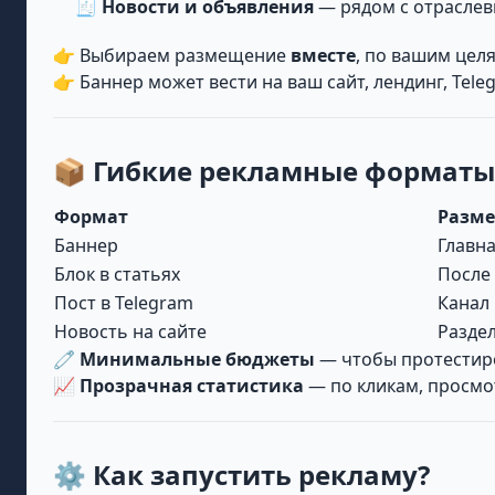
🧾
Новости и объявления
— рядом с отрасле
👉 Выбираем размещение
вместе
, по вашим цел
👉 Баннер может вести на ваш сайт, лендинг, Tele
📦 Гибкие рекламные форматы
Формат
Разм
Баннер
Главн
Блок в статьях
После 
Пост в Telegram
Канал 
Новость на сайте
Разде
🧷
Минимальные бюджеты
— чтобы протестир
📈
Прозрачная статистика
— по кликам, просмот
⚙️ Как запустить рекламу?