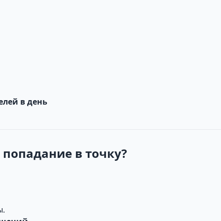
елей в день
 попадание в точку?
ы.