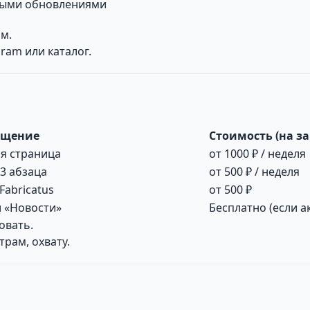
выми обновлениями
ям.
gram или каталог.
ещение
Стоимость (на за
ая страница
от 1000 ₽ / неделя
3 абзаца
от 500 ₽ / неделя
Fabricatus
от 500 ₽
л «Новости»
Бесплатно (если а
овать.
рам, охвату.