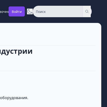
вочник
Войти
ндустрии
о оборудования.