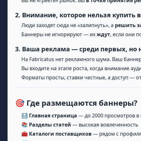
Вы не «греете» рынок. Вы
в точке принятия р
2. Внимание, которое нельзя купить в
Люди заходят сюда не «залипнуть», а
решить з
Баннеры не игнорируют — их
ждут
, если они п
3. Ваша реклама — среди первых, но 
На Fabricatus нет рекламного шума. Ваш баннер 
Вы входите на этапе роста, когда внимание а
Форматы просты, ставки честные, а доступ — о
🎯 Где размещаются баннеры?
🔝
Главная страница
— до 2000 просмотров в
📚
Разделы статей
— высокая вовлеченность
🧰
Каталоги поставщиков
— рядом с профиля