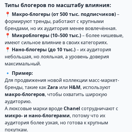
Типы блогеров по масштабу влияния:
📍
Макро-блогеры (от 500 тыс. подписчиков)
–
формируют тренды, работают с крупными
брендами, но их аудитория менее вовлечённая.
📍
Микроблогеры (10–500 тыс.)
– более нишевые,
имеют сильное влияние в своих категориях.
📍
Нано-блогеры (до 10 тыс.)
– их аудитория
небольшая, но лояльная, а уровень доверия
максимальный.
🔹
Пример:
Для продвижения новой коллекции масс-маркет-
бренды, такие как
Zara
или
H&M
, используют
макро-блогеров
, чтобы охватить широкую
аудиторию.
А люксовые марки вроде
Chanel
сотрудничают с
микро- и нано-блогерами
, потому что их
аудитория более узкая, но готова к крупным
покупкам.