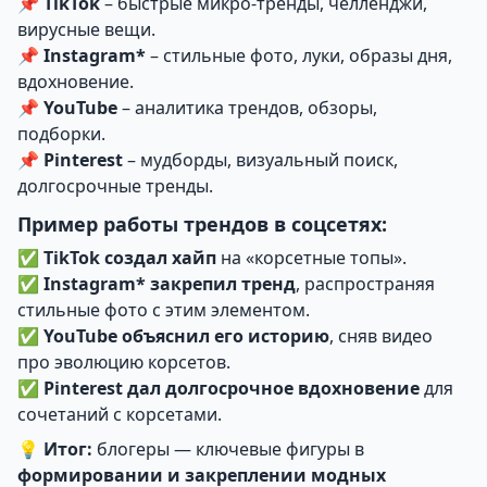
📌
TikTok
– быстрые микро-тренды, челленджи,
вирусные вещи.
📌
Instagram*
– стильные фото, луки, образы дня,
вдохновение.
📌
YouTube
– аналитика трендов, обзоры,
подборки.
📌
Pinterest
– мудборды, визуальный поиск,
долгосрочные тренды.
Пример работы трендов в соцсетях:
✅
TikTok создал хайп
на «корсетные топы».
✅
Instagram* закрепил тренд
, распространяя
стильные фото с этим элементом.
✅
YouTube объяснил его историю
, сняв видео
про эволюцию корсетов.
✅
Pinterest дал долгосрочное вдохновение
для
сочетаний с корсетами.
💡
Итог:
блогеры — ключевые фигуры в
формировании и закреплении модных