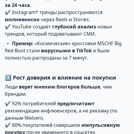
за 24 часа
.
✔ Instagram* тренды распространяются
молниеносно
через Reels и Stories.
✔ YouTube создаёт
глубокий анализ
новых
трендов, который подхватывают СМИ.
🔹
Пример:
«Космические» кроссовки MSCHF Big
Red Boot стали
вирусными в TikTok
и были
полностью распроданы за 7 минут.
3️⃣ Рост доверия и влияние на покупки
Люди
верят мнению блогеров больше
, чем
брендам.
✔ 92% потребителей
предпочитают
рекомендации инфлюенсеров, а не рекламу (по
данным Nielsen).
✔ 80% покупателей совершили
импульсивную
покупку
после увиденного в соцсетях.