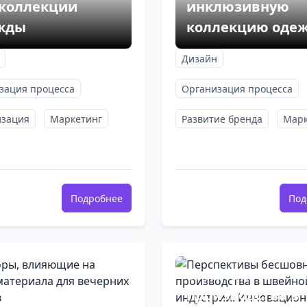
 коллекции
инклюзивную
жды
коллекцию оде
Дизайн
зация процесса
Организация процесса
зация
Маркетинг
Развитие бренда
Марк
Подробнее
Под
Перспективы
бесшовного
производства в