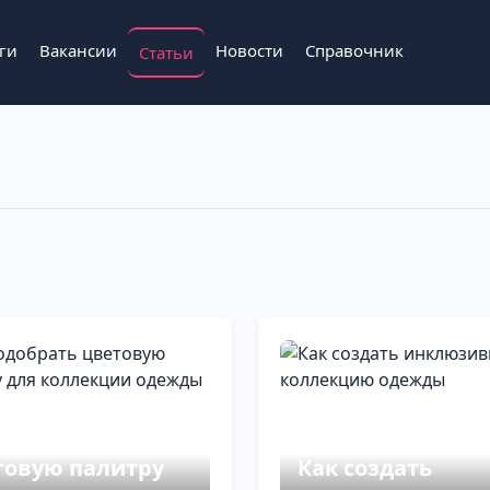
ги
Вакансии
Новости
Справочник
Статьи
 подобрать
товую палитру
Как создать