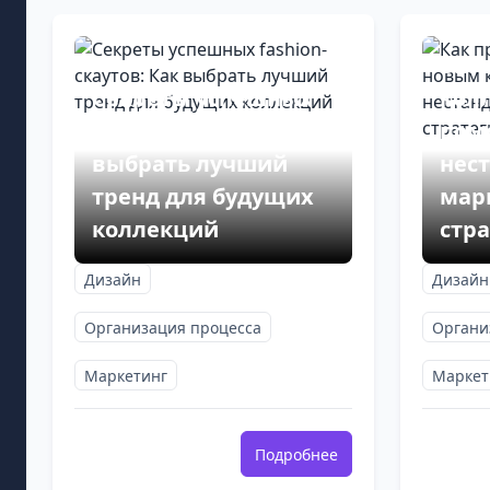
Как
вни
Секреты успешных
кол
fashion-скаутов: Как
пом
выбрать лучший
нес
тренд для будущих
мар
коллекций
стр
Дизайн
Дизайн
Организация процесса
Органи
Маркетинг
Маркет
Подробнее