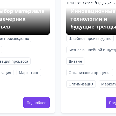
торы, влияющие
швейной индуст
выбор материала
Инновационные
 вечерних
технологии и
тьев
будущие тренд
е производство
Швейное производство
Бизнес в швейной индус
зация процесса
Дизайн
зация
Маркетинг
Организация процесса
Оптимизация
Маркет
Подробнее
Под