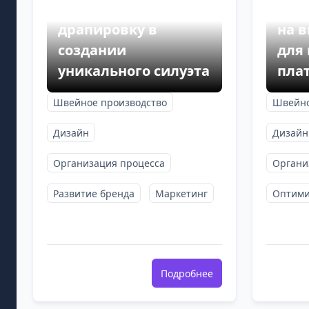
Как использовать
Фак
драпировку в
на 
создании
для
уникального силуэта
пла
Швейное производство
Швейно
Дизайн
Дизайн
Организация процесса
Органи
Развитие бренда
Маркетинг
Оптими
Подробнее