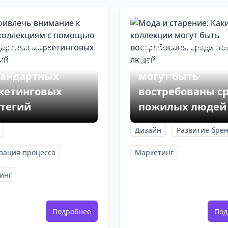
 привлечь
мание к новым
лекциям с
Мода и старение
ощью
Какие коллекци
тандартных
могут быть
кетинговых
востребованы с
атегий
пожилых людей
Дизайн
Развитие бре
зация процесса
Маркетинг
инг
Подробнее
Под