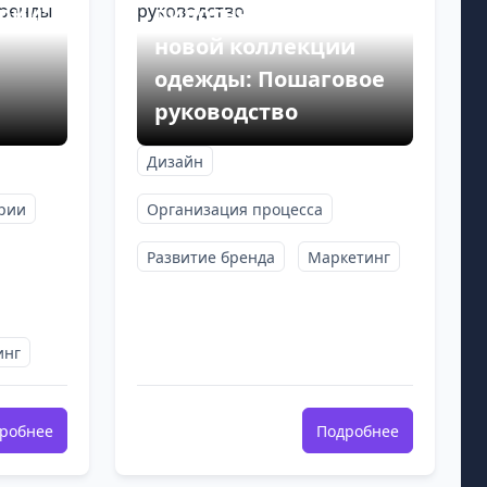
рии:
пилотные тесты для
новой коллекции
одежды: Пошаговое
ы
руководство
Дизайн
трии
Организация процесса
Развитие бренда
Маркетинг
инг
робнее
Подробнее