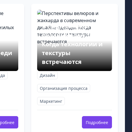
Перспективы
велюров и жаккарда
:
в современном
и
дизайне одежды:
Когда технологии и
реди
текстуры
встречаются
нда
Дизайн
Организация процесса
Маркетинг
робнее
Подробнее