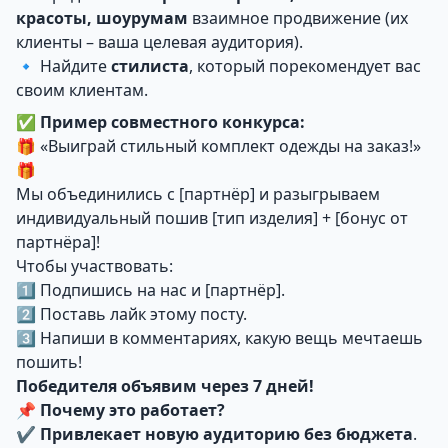
красоты, шоурумам
взаимное продвижение (их
клиенты – ваша целевая аудитория).
🔹 Найдите
стилиста
, который порекомендует вас
своим клиентам.
✅
Пример совместного конкурса:
🎁 «Выиграй стильный комплект одежды на заказ!»
🎁
Мы объединились с [партнёр] и разыгрываем
индивидуальный пошив [тип изделия] + [бонус от
партнёра]!
Чтобы участвовать:
1️⃣ Подпишись на нас и [партнёр].
2️⃣ Поставь лайк этому посту.
3️⃣ Напиши в комментариях, какую вещь мечтаешь
пошить!
Победителя объявим через 7 дней!
📌
Почему это работает?
✔
Привлекает новую аудиторию без бюджета
.