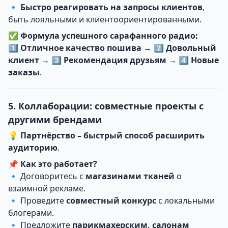
🔹
Быстро реагировать на запросы клиентов
,
быть лояльными и клиентоориентированными.
✅
Формула успешного сарафанного радио:
1️⃣
Отличное качество пошива
→ 2️⃣
Довольный
клиент
→ 3️⃣
Рекомендация друзьям
→ 4️⃣
Новые
заказы
.
5. Коллаборации: совместные проекты с
другими брендами
💡
Партнёрство – быстрый способ расширить
аудиторию
.
📌
Как это работает?
🔹 Договоритесь с
магазинами тканей
о
взаимной рекламе.
🔹 Проведите
совместный конкурс
с локальными
блогерами.
🔹 Предложите
парикмахерским, салонам