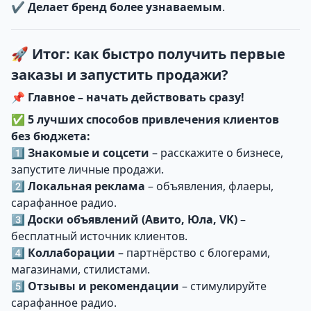
✔
Делает бренд более узнаваемым
.
🚀 Итог: как быстро получить первые
заказы и запустить продажи?
📌
Главное – начать действовать сразу!
✅
5 лучших способов привлечения клиентов
без бюджета:
1️⃣
Знакомые и соцсети
– расскажите о бизнесе,
запустите личные продажи.
2️⃣
Локальная реклама
– объявления, флаеры,
сарафанное радио.
3️⃣
Доски объявлений (Авито, Юла, VK)
–
бесплатный источник клиентов.
4️⃣
Коллаборации
– партнёрство с блогерами,
магазинами, стилистами.
5️⃣
Отзывы и рекомендации
– стимулируйте
сарафанное радио.